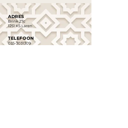
ADRES
Brink 27c
1251 KS Laren
TELEFOON
035-3031309
EMAIL
info@clinicdoktercharlotte.nl
AFSPRAAK MAKEN