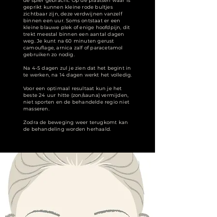
de spier gebracht. Op de plaatsen waar is
geprikt kunnen kleine rode bultjes
zichtbaar zijn, deze verdwijnen vanzelf
binnen een uur. Soms ontstaat er een
kleine blauwe plek of enige hoofdpijn, dit
trekt meestal binnen een aantal dagen
weg. Je kunt na 60 minuten gerust
camouflage, arnica zalf of paracetamol
gebruiken zo nodig.
Na 4-5 dagen zul je zien dat het begint in
te werken, na 14 dagen werkt het volledig.
Voor een optimaal resultaat kun je het
beste 24 uur hitte (zon/sauna) vermijden,
niet sporten en de behandelde regio niet
masseren.
Zodra de beweging weer terugkomt kan
de behandeling worden herhaald.