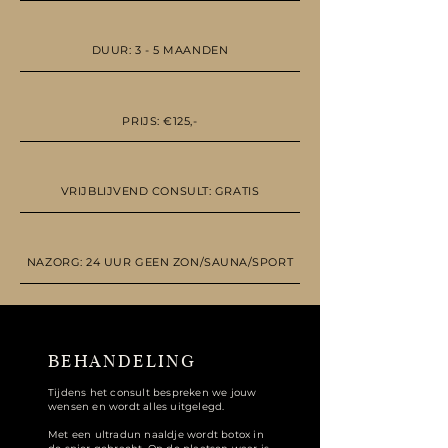
DUUR: 3 - 5 MAANDEN
PRIJS: €125,-
VRIJBLIJVEND CONSULT: GRATIS
NAZORG: 24 UUR GEEN ZON/SAUNA/SPORT
BEHANDELING
Tijdens het consult bespreken we jouw
wensen en wordt alles uitgelegd.
Met een ultradun naaldje wordt botox in