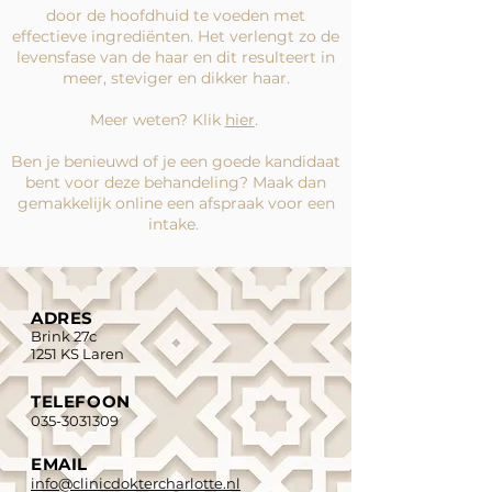
door de hoofdhuid te voeden met
effectieve ingrediënten. Het verlengt zo de
levensfase van de haar en dit resulteert in
meer, steviger en dikker haar.
Meer weten? Klik
hier
.
Ben je benieuwd of je een goede kandidaat
bent voor deze behandeling? Maak dan
gemakkelijk online een afspraak voor een
intake.
ADRES
Brink 27c
1251 KS Laren
TELEFOON
035-3031309
EMAIL
info@clinicdoktercharlotte.nl