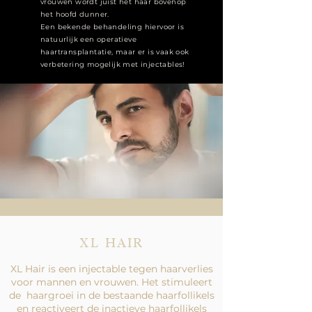
vrouwen wordt juist het haar bovenop
het hoofd dunner.
Een bekende behandeling hiervoor is
natuurlijk een operatieve
haartransplantatie, maar er is vaak ook
verbetering mogelijk met injectables!
XL HAIR
XL Hair is een injectable tegen haarverlies
voor mannen en vrouwen. Het stimuleert
de haargroei in de bestaande haarfollikels
en reactiveert de inactieve haarfollikels