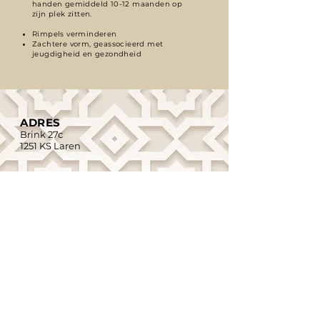
handen gemiddeld 10-12 maanden op
zijn plek zitten.
Rimpels verminderen
Zachtere vorm, geassocieerd met
jeugdigheid en gezondheid
ADRES
Brink 27c
1251 KS Laren
TELEFOON
035-3031309
EMAIL
info@clinicdoktercharlotte.nl
AFSPRAAK MAKEN