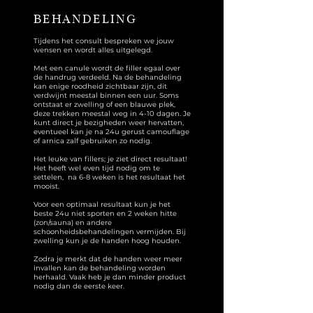
BEHANDELING
Tijdens het consult bespreken we jouw
wensen en wordt alles uitgelegd.
Met een canule wordt de filler egaal over
de handrug verdeeld. Na de behandeling
kan enige roodheid zichtbaar zijn, dit
verdwijnt meestal binnen een uur. Soms
ontstaat er zwelling of een blauwe plek,
deze trekken meestal weg in 4-10 dagen. Je
kunt direct je bezigheden weer hervatten,
eventueel kan je na 24u gerust camouflage
of arnica zalf gebruiken zo nodig.
Het leuke van fillers; je ziet direct resultaat!
Het heeft wel even tijd nodig om te
settelen, na 6-8 weken is het resultaat het
mooist.
Voor een optimaal resultaat kun je het
beste 24u niet sporten en 2 weken hitte
(zon/sauna) en andere
schoonheidsbehandelingen vermijden. Bij
zwelling kun je de handen hoog houden.
Zodra je merkt dat de handen weer meer
invallen kan de behandeling worden
herhaald. Vaak heb je dan minder product
nodig dan de eerste keer.