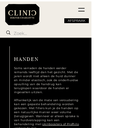
AFSPRAAK
HANDEN
Soms verraden de handen eerder
iemands leeftijd dan het gezicht. Met de
jaren wordt niet alleen de huid dunner
en minder elastisch, ook de onderhuidse
opvulling van de handrug kan
teruglopen waardoor de handen er
ingevallen uitzien.
Afhankelijk van de mate van veroudering
kan een gepaste behandeling worden
gekozen. Met fillers kun je de handen op
een natuurlijke manier weer volume
(terug)geven. Wanneer er alleen sprake is
van huidverslapping kan een
behandeling met
skinboosters of Profhilo